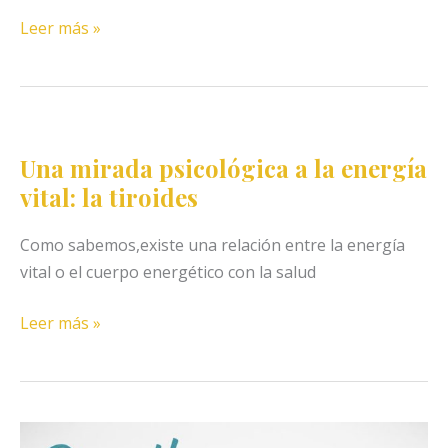
Síntomas
Leer más »
depresivos
y
el
consumo
de
Una mirada psicológica a la energía
carbohidratos refinados
vital: la tiroides
Como sabemos,existe una relación entre la energía
vital o el cuerpo energético con la salud
Una
Leer más »
mirada
psicológica
a
la