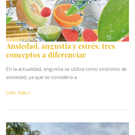
Ansiedad, angustia y estrés: tres
conceptos a diferenciar
En la actualidad, angustia se utiliza como sinónimo de
ansiedad, ya que se considera a
Ansiedad,
Leer más »
angustia
y
estrés:
tres
conceptos