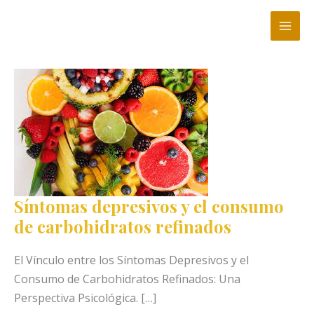
Ir
al
contenido
Síntomas depresivos y el consumo
de carbohidratos refinados
El Vínculo entre los Síntomas Depresivos y el
Consumo de Carbohidratos Refinados: Una
Perspectiva Psicológica. […]